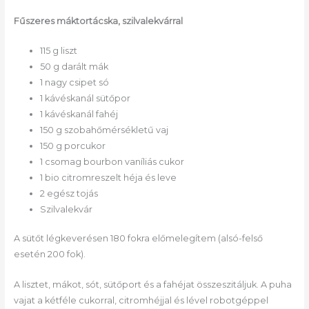
Fűszeres máktortácska, szilvalekvárral
115 g liszt
50 g darált mák
1 nagy csipet só
1 kávéskanál sütőpor
1 kávéskanál fahéj
150 g szobahőmérsékletű vaj
150 g porcukor
1 csomag bourbon vaníliás cukor
1 bio citromreszelt héja és leve
2 egész tojás
Szilvalekvár
A sütőt légkeverésen 180 fokra előmelegítem (alsó-felső
esetén 200 fok).
A lisztet, mákot, sót, sütőport és a fahéjat összeszitáljuk. A puha
vajat a kétféle cukorral, citromhéjjal és lével robotgéppel