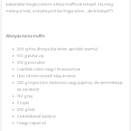
kiskanállal meglocsolom a kész muffinok tetejét. Ha még
meleg a máz, a tészta picit be fogja szívni… de ki bánja???
Áfonyás-túrós muffin
200 g friss áfonya (ha lehet, apróbb szemű)
100 g puha vaj
100 g porcukor
1 vaníliás cukor vagy 1 tk esszencia
1 bio citrom reszelt héja és leve
250 g rögös túró (dobozos vagy papíros, de semmiképp
se zacskós!)
130 g tej
2 tojás
250 g liszt
2 kávéskanál sütőpor
1 nagy csipet só