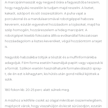
A marcipánmasszát egy negyed órára a fagyasztóba teszem,
hogy nagylyukú reszelőn le tudjam majd reszelni. A lisztet,
kakaót, sütőport és sót összeszitálom. A puha vajat a
porcukorral és a mandulaaromával robotgéppel habosra
keverem, ezután egyesével hozzáadom a tojásokat, majd ha
szép homogén, hozzáreszelem a hideg marcipánt. A
robotgépet kisebb fokozatra állítva evőkanállal fokozatosan
hozzáadagolom a lisztes keveréket, végül hozzáöntöm a tejet
is.
Nagyobb habzsákba töltjük a tésztát és a muffinformánkba
adagoljuk. Fém forma esetén használjuk papírt vagy vajazzuk ki
a formát. Szilikon esetén használhatunk formaleválasztó spray-
t, de én ezt is kihagytam, kis hűtés után gond nélkül kijöttek a
sütik.
180 fokon kb. 20-25 perc alatt sülnek meg.
A mázhoz a kétféle csokit az olajjal mikróban összemelegítem,
majd picit várok, hogy visszahűljön és kicsit sűrűsödjön, ezután