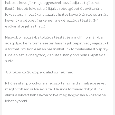
habosra keverjük majd egyesével hozzáadjuk a tojásokat.
Ezután kisebb fokozatra állítjuk a robotgépet és evőkanállal
fokozatosan hozzákanalazzuk a lisztes keverékünket és simára
keverjük a géppel. (ha keménynek érezzük a tésztát, 3-4
evőkanál tejjel lazítható)
Nagyobb habzsákba töltjük a tésztát és a muffinformánkba
adagoljuk. Fém forma esetén használjuk papírt vagy vajazzuk ki
a formát. Szilikon esetén használhatunk formaleválasztó spray-
t, de én ezt is kihagytam, kis hűtés után gond nélkül kijöttek a
sütik.
180 fokon kb. 20-25 perc alatt sülnek meg.
Kihűlés után porcukorral megszórtam, majd a mélyedéseket
megtöltöttem szilvalekvárral. Ha sima formával dolgoztunk,
akkor a lekvárt habzsákba töltve még langyosan a közepébe
lehet nyomni.