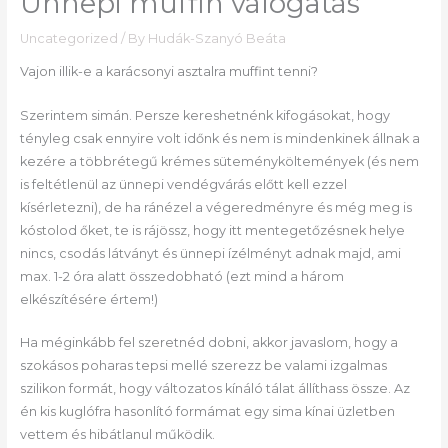
Ünnepi muffin válogatás
Uncategorized
/ By
Hudák-Szanyó Beáta
Vajon illik-e a karácsonyi asztalra muffint tenni?
Szerintem simán. Persze kereshetnénk kifogásokat, hogy
tényleg csak ennyire volt időnk és nem is mindenkinek állnak a
kezére a többrétegű krémes süteményköltemények (és nem
is feltétlenül az ünnepi vendégvárás előtt kell ezzel
kísérletezni), de ha ránézel a végeredményre és még meg is
kóstolod őket, te is rájössz, hogy itt mentegetőzésnek helye
nincs, csodás látványt és ünnepi ízélményt adnak majd, ami
max. 1-2 óra alatt összedobható (ezt mind a három
elkészítésére értem!)
Ha méginkább fel szeretnéd dobni, akkor javaslom, hogy a
szokásos poharas tepsi mellé szerezz be valami izgalmas
szilikon formát, hogy változatos kínáló tálat állíthass össze. Az
én kis kuglófra hasonlító formámat egy sima kínai üzletben
vettem és hibátlanul működik.