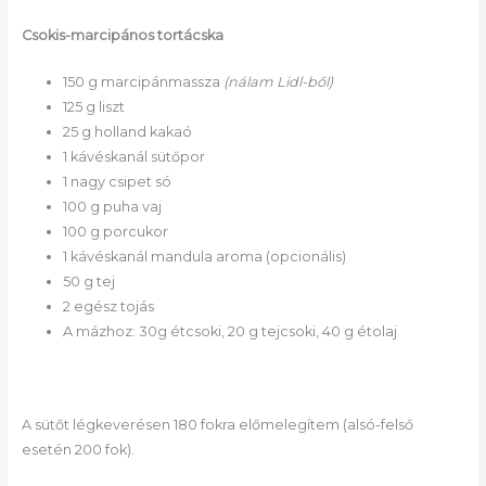
Csokis-marcipános tortácska
150 g marcipánmassza
(nálam Lidl-ből)
125 g liszt
25 g holland kakaó
1 kávéskanál sütőpor
1 nagy csipet só
100 g puha vaj
100 g porcukor
1 kávéskanál mandula aroma (opcionális)
50 g tej
2 egész tojás
A mázhoz: 30g étcsoki, 20 g tejcsoki, 40 g étolaj
A sütőt légkeverésen 180 fokra előmelegítem (alsó-felső
esetén 200 fok).