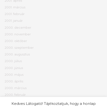
2001. április
2001. március
2001. február
2001. január
2000. december
2000. november
2000. október
2000. szeptember
2000. augusztus
2000. július
2000. június
2000. május
2000. április
2000. március
2000. február
2000. január
Kedves Látogató! Tájékoztatjuk, hogy a honlap