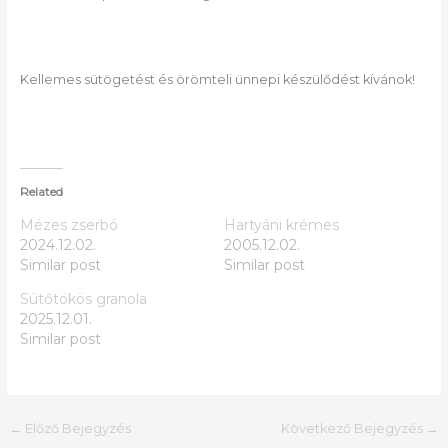
Kellemes sütögetést és örömteli ünnepi készülődést kívánok!
Related
Mézes zserbó
Hartyáni krémes
2024.12.02.
2005.12.02.
Similar post
Similar post
Sütőtökös granola
2025.12.01.
Similar post
←
Előző Bejegyzés
Következő Bejegyzés
→