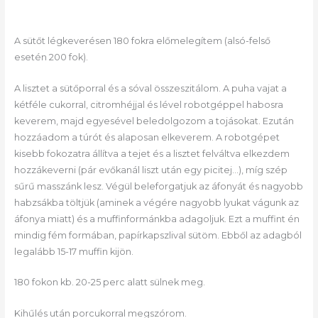
A sütőt légkeverésen 180 fokra előmelegítem (alsó-felső
esetén 200 fok).
A lisztet a sütőporral és a sóval összeszitálom. A puha vajat a
kétféle cukorral, citromhéjjal és lével robotgéppel habosra
keverem, majd egyesével beledolgozom a tojásokat. Ezután
hozzáadom a túrót és alaposan elkeverem. A robotgépet
kisebb fokozatra állítva a tejet és a lisztet felváltva elkezdem
hozzákeverni (pár evőkanál liszt után egy picitej…), míg szép
sűrű masszánk lesz. Végül beleforgatjuk az áfonyát és nagyobb
habzsákba töltjük (aminek a végére nagyobb lyukat vágunk az
áfonya miatt) és a muffinformánkba adagoljuk. Ezt a muffint én
mindig fém formában, papírkapszlival sütöm. Ebből az adagból
legalább 15-17 muffin kijön.
180 fokon kb. 20-25 perc alatt sülnek meg.
Kihűlés után porcukorral megszórom.