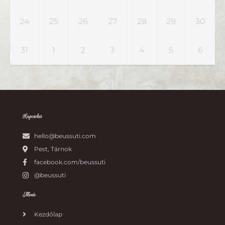
24
25
26
27
28
29
30
31
1
2
3
4
5
6
Kapcsolat
hello@beussuti.com
Pest, Tárnok
facebook.com/beussuti
@beussuti
Menü
Kezdőlap