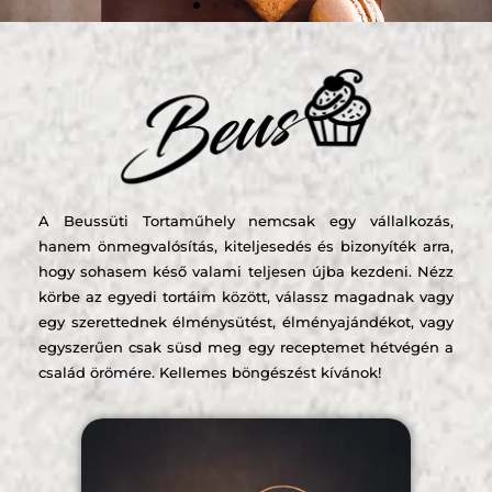
Design torta
workshop
Két nap intenzív tanulás az
A Beussüti Tortaműhely nemcsak egy vállalkozás,
alapoktól a burkolási technikákon
hanem önmegvalósítás, kiteljesedés és bizonyíték arra,
át egészen a dekorációs elemekig
hogy sohasem késő valami teljesen újba kezdeni. Nézz
körbe az egyedi tortáim között, válassz magadnak vagy
Érdekel
egy szerettednek élménysütést, élményajándékot, vagy
egyszerűen csak süsd meg egy receptemet hétvégén a
család örömére. Kellemes böngészést kívánok!