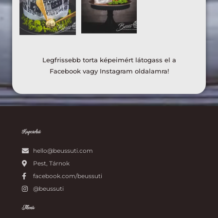
Legfrissebb torta képeimért látogass el a
Facebook vagy Instagram oldalamra!
Kapcsolat
hello@beussuti.com
Pest, Tárnok
facebook.com/beussuti
@beussuti
Menü