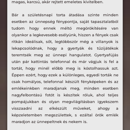
magas, karcsú, akár rejtett emeletes kivitelben.
Bár a születésnapi torta átadása szinte minden
esetben az ünnepség fénypontja, saját tapasztalatból
tudom hogy ennek méltó megörökítésére van
olyankor a legkevesebb esélyünk, hiszen a fények csak
ritkán ideálisak, sőt, legtöbbször még a villanyok is
lekapcsolódnak, hogy a gyertyák és tűzijátékok
teremtsék meg az ünnepi hangulatot. Gyertyafújás
után pár kattintás telefonnal és már vágjuk is fel a
tortát, hogy minél előbb meg is kóstolhassuk azt.
Éppen ezért, hogy ezek a különleges, egyedi torták ne
csak homályos, telefonnal készült fényképeken és az
emlékeinkben maradjanak meg, minden esetben
nagyfelbontású fotót is készítek róluk, ahol teljes
pompájukban és olyan megvilágításban igyekszem
visszaadni az elkészült műveket, ahogy a
képzeletemben megszülettek, s ezáltal örök emlék
maradjon az ünnepeltnek és nekem is.