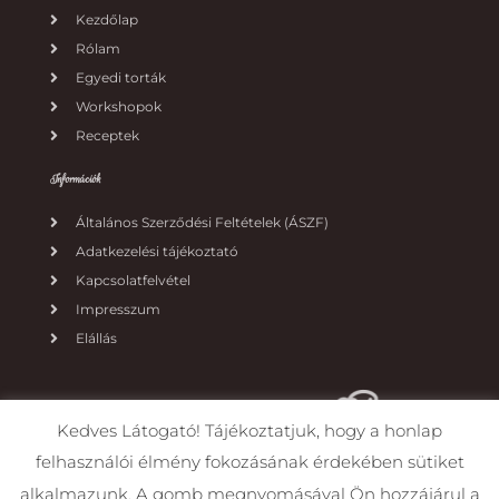
Kezdőlap
Rólam
Egyedi torták
Workshopok
Receptek
Információk
Általános Szerződési Feltételek (ÁSZF)
Adatkezelési tájékoztató
Kapcsolatfelvétel
Impresszum
Elállás
Kedves Látogató! Tájékoztatjuk, hogy a honlap
felhasználói élmény fokozásának érdekében sütiket
alkalmazunk. A gomb megnyomásával Ön hozzájárul a