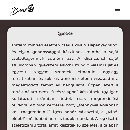
Skip
Mai
to
Men
content
Egyedi torták
Tortáim minden esetben csakis kiváló alapanyagokból
és olyan gondossággal készülnek, mintha a saját
családtagomnak sütném azt. A díszítésnél saját
stílusomban igyekszem alkotni, mindig valami újat és
egyedit. Nagyon szeretek elmerülni egy-egy
tematikában és sok kis apró részletben visszaadni a
megálmodott témát és hangulatot. Éppen ezért a
torták nálam nem „futószalagon” készülnek, így igen
korlátozott számban tudok csak megrendelést
felvenni. Az örök kérdésre, hogy „Mennyivel korábban
kell megrendelni?”, igen nehéz válaszolni, a „Minél
előbb!” -nél jobbat nem is tudok mondani. A legkisebb
szeletszámú torta, amit készítek 16 szeletes, általában