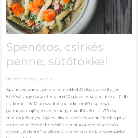
Spenótos, csirkés
penne, sütőtökkel
Uncategorized
/
admin
Spenótos, csirkés penne, sütőtökkel 25 dkg penne (teljes
kiőrlésű vagy durum tricolor)450 g leveles spenót (mirelit)1 db
csirkemell filé10 db szárított paradicsom10 dkg reszelt
parmezán sajt1 gerezd fokhagyma4 dl főzőtejszín30 dkg
sütőtök (elhagyható)4 ek olívaolajsó ízlés szerint1 késhegynyi
szerecsendiófehér bors ízlés szerint A penne tésztát sós
vízben, „al denté”-re kifőzzük. Mielőtt leszűrjük, a tésztavízből