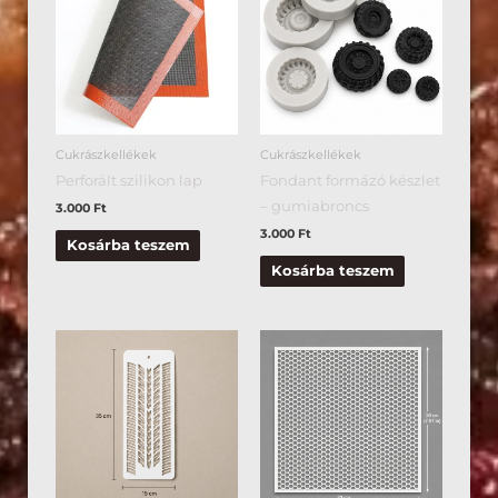
Cukrászkellékek
Cukrászkellékek
Perforált szilikon lap
Fondant formázó készlet
– gumiabroncs
3.000
Ft
3.000
Ft
Kosárba teszem
Kosárba teszem