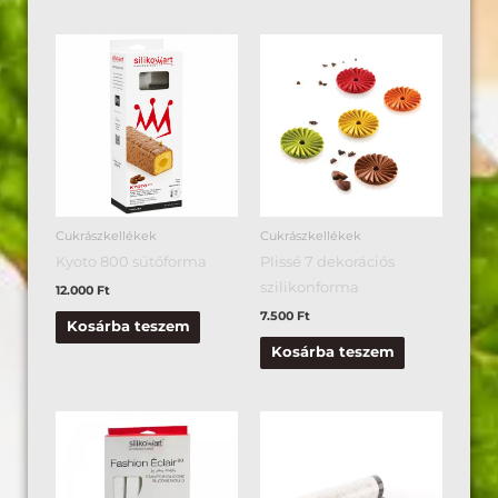
Cukrászkellékek
Cukrászkellékek
Kyoto 800 sütőforma
Plissé 7 dekorációs
szilikonforma
12.000
Ft
7.500
Ft
Kosárba teszem
Kosárba teszem