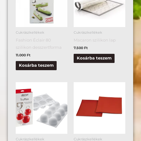
Cukrászkellékek
Cukrászkellékek
Fashion Éclair 80
Macaron szilikon lap
szilikon desszertforma
7.500
Ft
11.000
Ft
Kosárba teszem
Kosárba teszem
Cukrászkellékek
Cukrászkellékek