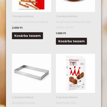
Cukrászkellékek
Cukrászkellékek
Sajtos rúd kiszúró tábla
Kerámia Créme brulée
tálka, 12 cm
2.000
Ft
1.000
Ft
Kosárba teszem
Kosárba teszem
Cukrászkellékek
Cukrászkellékek
Rozsdamentes
Arachide 100