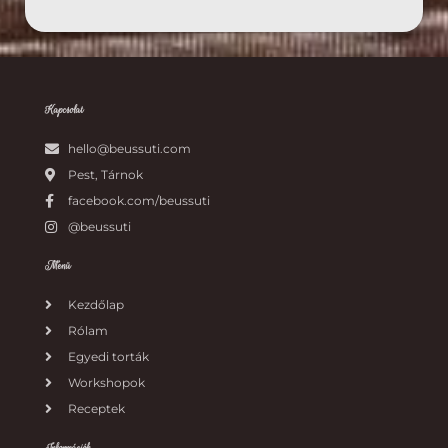
Kapcsolat
hello@beussuti.com
Pest, Tárnok
facebook.com/beussuti
@beussuti
Menü
Kezdőlap
Rólam
Egyedi torták
Workshopok
Receptek
Információk