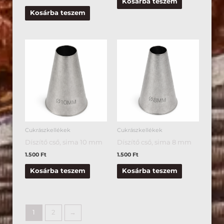
Kosárba teszem
Kosárba teszem
Cukrászkellékek
Cukrászkellékek
Díszítő cső, sima 10 mm
Díszítő cső, sima 8 mm
1.500
Ft
1.500
Ft
Kosárba teszem
Kosárba teszem
1
2
→