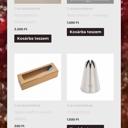
Cukrászkellékek
Cukrászkellékek
Torta stencil –
Torta stencil – méhsejt
keréknyom
1.000
Ft
3.000
Ft
Kosárba teszem
Kosárba teszem
Cukrászkellékek
Cukrászkellékek
Natúr kraft macaron
1C díszítőcső
doboz
1.500
Ft
300
Ft