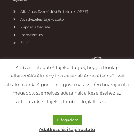
Általános Szerződési Feltételek (ÁSZF)
Adatkezelési tájékoztató
Kapcsolatfelvétel
Impresszum
Elállás
Kedves Látogató! Tájékoztatjuk, hogy a honlap
felhasználói élmény fokozásának érdekében sütiket
alkalmazunk. A gomb megnyomásával Ön hozzájárul a
megadott személyes adatainak a kezeléséhez az
adatkezekési tájékoztatóban foglaltak szerint.
Beussüti torta- és élményműhely 2019-2026
Elfogadom
Adatkezelési tájékoztató