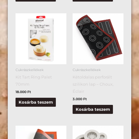
Cukrászkellékek
Cukrászkellékek
Kit Tart Ring Palet
Kétoldalas perforált
70mm
szilikon lap – Choux,
Éclair
18.000
Ft
3.000
Ft
Kosárba teszem
Kosárba teszem