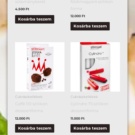
süteménykeret
földimogyoró szilikon
forma
4.500
Ft
12.000
Ft
Kosárba teszem
Kosárba teszem
Cukrászkellékek
Cukrászkellékek
Caffé 110 szilikon
Cylindre 75 szilikon
desszertforma
desszertforma
12.000
Ft
11.000
Ft
Kosárba teszem
Kosárba teszem