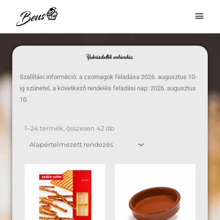
Skip
Mai
to
Men
content
Cukrászkellék webáruház
Szállítási információ: a csomagok feladása 2026. augusztus 10-
ig szünetel, a következő rendelés feladási nap: 2026. augusztus
10.
1–24 termék, összesen 42 db