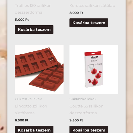
Truffles 120 szilikon
Keretes szilikon sütőlap
desszertforma
8.000
Ft
11.000
Ft
Kosárba teszem
Kosárba teszem
Cukrászkellékek
Cukrászkellékek
Lingotto szilikon
Goutte 55 szilikon
sütőforma
desszertforma
6.500
Ft
9.500
Ft
Kosárba teszem
Kosárba teszem