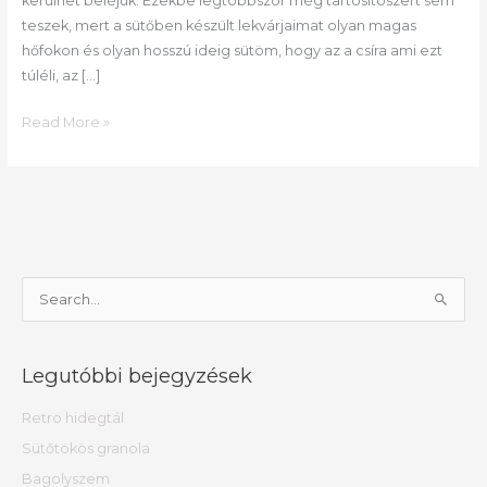
kerülhet beléjük. Ezekbe legtöbbször még tartósítószert sem
teszek, mert a sütőben készült lekvárjaimat olyan magas
hőfokon és olyan hosszú ideig sütöm, hogy az a csíra ami ezt
túléli, az […]
Read More »
S
e
a
Legutóbbi bejegyzések
r
c
Retro hidegtál
h
Sütőtökös granola
f
Bagolyszem