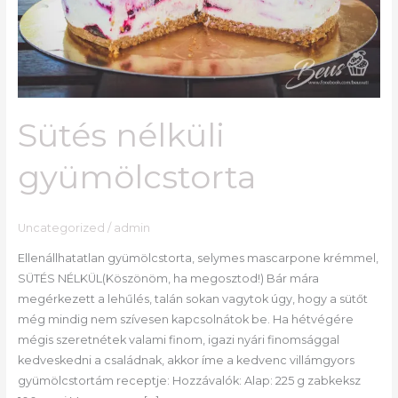
Sütés nélküli
gyümölcstorta
Uncategorized
/
admin
Ellenállhatatlan gyümölcstorta, selymes mascarpone krémmel,
SÜTÉS NÉLKÜL(Köszönöm, ha megosztod!) Bár mára
megérkezett a lehűlés, talán sokan vagytok úgy, hogy a sütőt
még mindig nem szívesen kapcsolnátok be. Ha hétvégére
mégis szeretnétek valami finom, igazi nyári finomsággal
kedveskedni a családnak, akkor íme a kedvenc villámgyors
gyümölcstortám receptje: Hozzávalók: Alap: 225 g zabkeksz