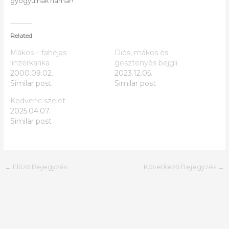
gyógyulnak hamar!
Related
Mákos – fahéjas
Diós, mákos és
linzerkarika
gesztenyés bejgli
2000.09.02.
2023.12.05.
Similar post
Similar post
Kedvenc szelet
2025.04.07.
Similar post
←
Előző Bejegyzés
Következő Bejegyzés
→