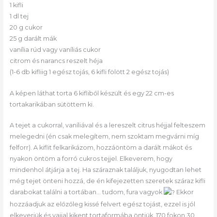
1 kifli
1 dl tej
20 g cukor
25 g darált mák
vanília rúd vagy vaníliás cukor
citrom és narancs reszelt héja
(1-6 db kifliig 1 egész tojás, 6 kifli fölött 2 egész tojás)
A képen láthat torta 6 kifliből készült és egy 22 cm-es
tortakarikában sütöttem ki.
A tejet a cukorral, vaníliával és a lereszelt citrus héjjal felteszem
melegedni (én csak melegítem, nem szoktam megvárni míg
felforr). A kiflit felkarikázom, hozzáöntöm a darált mákot és
nyakon öntöm a forró cukros tejjel. Elkeverem, hogy
mindenhol átjárja a tej. Ha száraznak találjuk, nyugodtan lehet
még tejet önteni hozzá, de én kifejezetten szeretek száraz kifli
darabokat találni a tortában… tudom, fura vagyok
Ekkor
hozzáadjuk az előzőleg kissé felvert egész tojást, ezzel is jól
elkeverjük és vajjal kikent tortaformába öntjük. 170 fokon 30