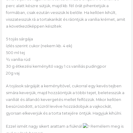
perc alatt készre sütjük, majd kb. fél órát pihentetjük a
formában, csak ezután vesszük ki belőle. Ha kellően kihűlt,
visszatesszük rá a tortakarikát és ráöntjük a vanília krémet, amit
a következőképpen készítek:
5 tojás sárgája
ízlés szerint cukor (nekem kb. 4 ek)
500 ml tej
½ vanília rúd
30 g étkezési keményítő vagy 1 cs vaníliás pudingpor
20g vaj
A tojások sárgáját a keményítővel, cukorral egy kevés tejben
simára keverjük, majd hozzáöntjük a többi tejet, beletesszük a
vaníliát és állandó kevergetés mellet felfőzzük. Mikor kellően
besűrűsödött, a tűzről levéve hozzádobjuk a vajkockát,
gyorsan elkeverjük és a torta tetejére öntjük. Hagyjuk kihűlni.
Ezzel ismét nagy sikert arattam a fiúknál
Remélem meg is