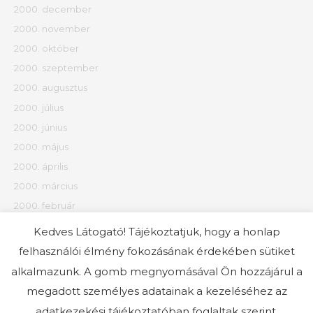
2000. december
2000. november
2000. október
2000. szeptember
2000. augusztus
2000. július
2000. június
2000. május
2000. április
2000. március
2000. február
2000. január
Kedves Látogató! Tájékoztatjuk, hogy a honlap
felhasználói élmény fokozásának érdekében sütiket
Kategóriák
alkalmazunk. A gomb megnyomásával Ön hozzájárul a
megadott személyes adatainak a kezeléséhez az
Uncategorized
adatkezekési tájékoztatóban foglaltak szerint.