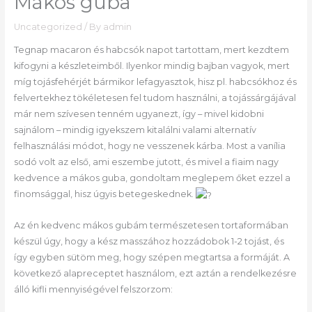
Mákos guba
Uncategorized
/ By
admin
Tegnap macaron és habcsók napot tartottam, mert kezdtem
kifogyni a készleteimből. Ilyenkor mindig bajban vagyok, mert
míg tojásfehérjét bármikor lefagyasztok, hisz pl. habcsókhoz és
felvertekhez tökéletesen fel tudom használni, a tojássárgájával
már nem szívesen tenném ugyanezt, így – mivel kidobni
sajnálom – mindig igyekszem kitalálni valami alternatív
felhasználási módot, hogy ne vesszenek kárba. Most a vanília
sodó volt az első, ami eszembe jutott, és mivel a fiaim nagy
kedvence a mákos guba, gondoltam meglepem őket ezzel a
finomsággal, hisz úgyis betegeskednek.
Az én kedvenc mákos gubám természetesen tortaformában
készül úgy, hogy a kész masszához hozzádobok 1-2 tojást, és
így egyben sütöm meg, hogy szépen megtartsa a formáját. A
következő alapreceptet használom, ezt aztán a rendelkezésre
álló kifli mennyiségével felszorzom: