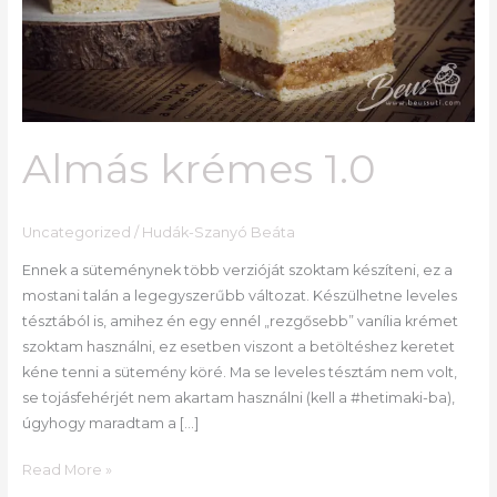
Almás krémes 1.0
Uncategorized
/
Hudák-Szanyó Beáta
Ennek a süteménynek több verzióját szoktam készíteni, ez a
mostani talán a legegyszerűbb változat. Készülhetne leveles
tésztából is, amihez én egy ennél „rezgősebb” vanília krémet
szoktam használni, ez esetben viszont a betöltéshez keretet
kéne tenni a sütemény köré. Ma se leveles tésztám nem volt,
se tojásfehérjét nem akartam használni (kell a #hetimaki-ba),
úgyhogy maradtam a […]
Read More »