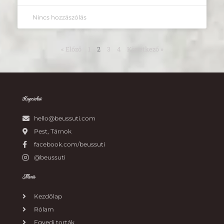
Nincs hozzászólás
« Előző
1
2
3
4
Következő »
Kapcsolat
hello@beussuti.com
Pest, Tárnok
facebook.com/beussuti
@beussuti
Menü
Kezdőlap
Rólam
Egyedi torták