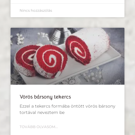
Nincs hozzászólás
Vörös bársony tekercs
Ezzel a tekercs formába öntött vörös bársony
tortával neveztem be
TOVÁBB OLVASOM...