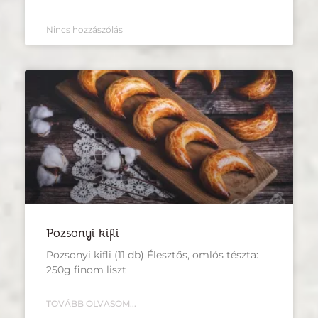
Nincs hozzászólás
Pozsonyi kifli
Pozsonyi kifli (11 db) Élesztős, omlós tészta:
250g finom liszt
TOVÁBB OLVASOM...