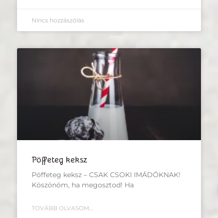
Nincs hozzászólás
Pöffeteg keksz
Pöffeteg keksz – CSAK CSOKI IMÁDÓKNAK!
Köszönöm, ha megosztod! Ha
TOVÁBB OLVASOM...