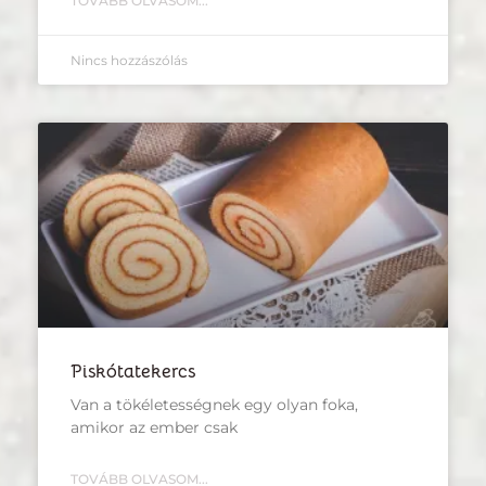
TOVÁBB OLVASOM...
Nincs hozzászólás
Piskótatekercs
Van a tökéletességnek egy olyan foka,
amikor az ember csak
TOVÁBB OLVASOM...