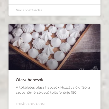
Nincs hozzászólás
Olasz habcsók
A tökéletes olasz habcsók Hozzávalók: 120 g
szobahőmérsékletű tojásfehérje 150
TOVÁBB OLVASOM...