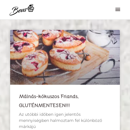
Skip
Mai
to
Men
content
O
O
O
O
l
l
l
l
d
d
d
d
a
a
a
a
l
l
l
l
Málnás-kókuszos Friands,
GLUTÉNMENTESEN!!!
Az utóbbi időben igen jelentős
mennyiségben halmoztam fel különböző
márkájú