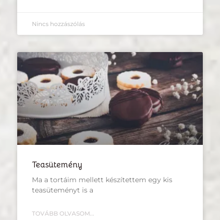
Nincs hozzászólás
Teasütemény
Ma a tortáim mellett készítettem egy kis
teasüteményt is a
TOVÁBB OLVASOM...