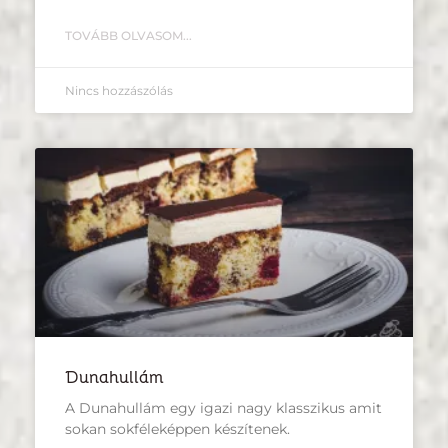
TOVÁBB OLVASOM...
Nincs hozzászólás
Dunahullám
A Dunahullám egy igazi nagy klasszikus amit
sokan sokféleképpen készítenek.