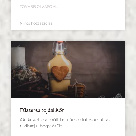
TOVÁBB OLVASOM...
Nincs hozzászólás
Fűszeres tojáslikőr
Aki követte a múlt heti ámokfutásomat, az
tudhatja, hogy őrült