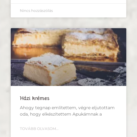
Nincs hozzászólás
Házi krémes
Ahogy tegnap említettem, végre eljutottam
oda, hogy elkészítettem Apukámnak a
TOVÁBB OLVASOM...