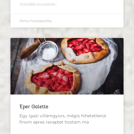
TOVÁBB OLVASOM...
Nincs hozzászólás
Eper Galette
Egy igazi villámgyors, mégis hihetetlenül
finom epres receptet hoztam ma