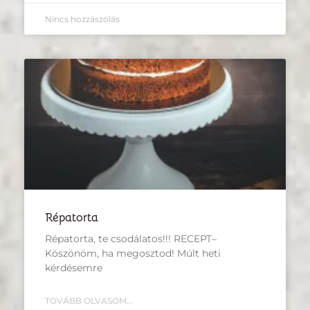
Nincs hozzászólás
Répatorta
Répatorta, te csodálatos!!! RECEPT–
Köszönöm, ha megosztod! Múlt heti
kérdésemre
TOVÁBB OLVASOM...