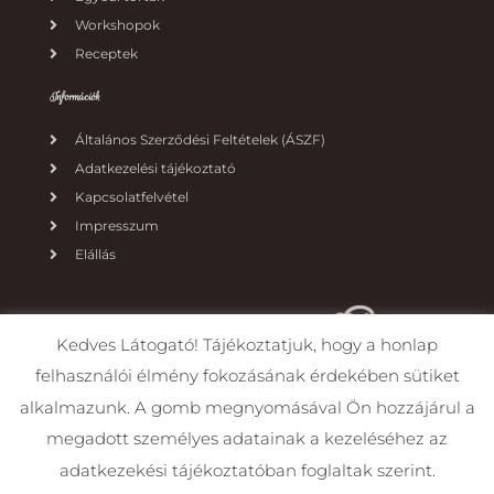
Workshopok
Receptek
Információk
Általános Szerződési Feltételek (ÁSZF)
Adatkezelési tájékoztató
Kapcsolatfelvétel
Impresszum
Elállás
Kedves Látogató! Tájékoztatjuk, hogy a honlap
felhasználói élmény fokozásának érdekében sütiket
alkalmazunk. A gomb megnyomásával Ön hozzájárul a
megadott személyes adatainak a kezeléséhez az
adatkezekési tájékoztatóban foglaltak szerint.