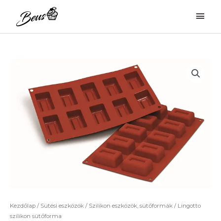
Skip
Mai
to
Men
content
Lingotto
szilikon
sütőforma
mennyiség
Kezdőlap
/
Sütési eszközök
/
Szilikon eszközök, sütőformák
/ Lingotto
szilikon sütőforma