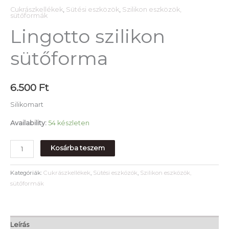
Cukrászkellékek
,
Sütési eszközök
,
Szilikon eszközök,
sütőformák
Lingotto szilikon
sütőforma
6.500
Ft
Silikomart
Availability:
54 készleten
Kosárba teszem
Kategóriák:
Cukrászkellékek
,
Sütési eszközök
,
Szilikon eszközök,
sütőformák
Leírás