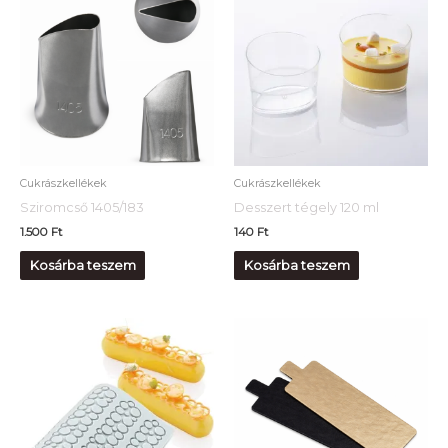
Cukrászkellékek
Cukrászkellékek
Sziromcső 1405/183
Desszert tégely 120 ml
1.500
Ft
140
Ft
Kosárba teszem
Kosárba teszem