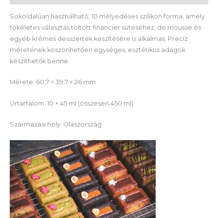
Sokoldalúan használható, 10 mélyedéses szilikon forma, amely
tökéletes választás töltött financier sütéséhez, de mousse és
egyéb krémes desszertek készítésére is alkalmas. Precíz
méretének köszönhetően egységes, esztétikus adagok
készíthetők benne.
Mérete: 60,7 × 39,7 × 26 mm
Űrtartalom: 10 × 45 ml (összesen 450 ml)
Származási hely: Olaszország