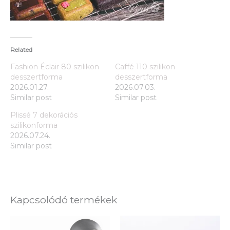
Related
Fashion Éclair 80 szilikon
Caffé 110 szilikon
desszertforma
desszertforma
2026.01.27.
2026.07.03.
Similar post
Similar post
Plissé 7 dekorációs
szilikonforma
2026.07.24.
Similar post
Kapcsolódó termékek