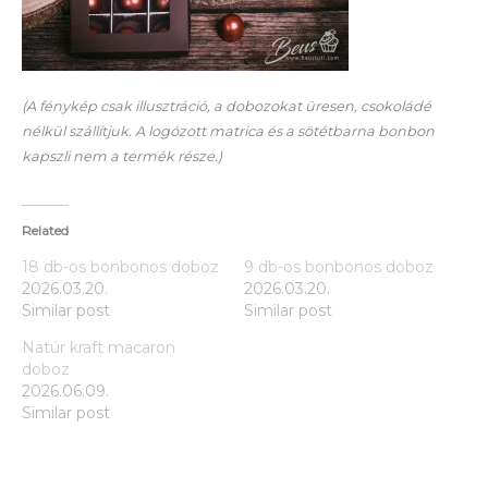
(A fénykép csak illusztráció, a dobozokat üresen, csokoládé
nélkül szállítjuk. A logózott matrica és a sötétbarna bonbon
kapszli nem a termék része.)
Related
18 db-os bonbonos doboz
9 db-os bonbonos doboz
2026.03.20.
2026.03.20.
Similar post
Similar post
Natúr kraft macaron
doboz
2026.06.09.
Similar post