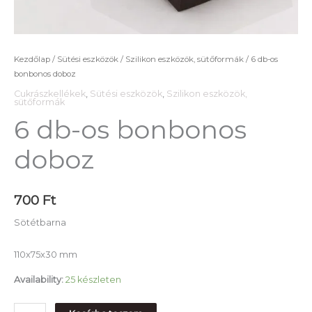
Kezdőlap
/
Sütési eszközök
/
Szilikon eszközök, sütőformák
/ 6 db-os
bonbonos doboz
Cukrászkellékek
,
Sütési eszközök
,
Szilikon eszközök,
sütőformák
6 db-os bonbonos
doboz
700
Ft
Sötétbarna
110x75x30 mm
Availability:
25 készleten