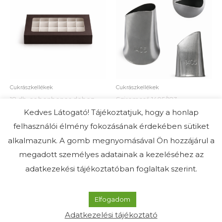
Cukrászkellékek
Cukrászkellékek
18 db-os bonbonos doboz
Sziromcső 1405/183
Kedves Látogató! Tájékoztatjuk, hogy a honlap
1.200
Ft
1.500
Ft
felhasználói élmény fokozásának érdekében sütiket
Kosárba teszem
Kosárba teszem
alkalmazunk. A gomb megnyomásával Ön hozzájárul a
megadott személyes adatainak a kezeléséhez az
adatkezekési tájékoztatóban foglaltak szerint.
Beussüti torta- és élményműhely 2019-2026
Elfogadom
Adatkezelési tájékoztató