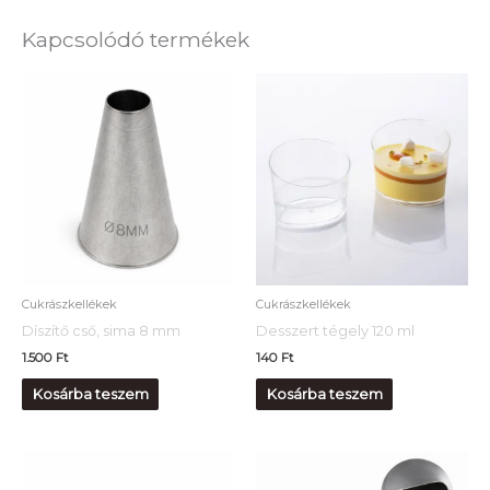
Kapcsolódó termékek
Cukrászkellékek
Cukrászkellékek
Díszítő cső, sima 8 mm
Desszert tégely 120 ml
1.500
Ft
140
Ft
Kosárba teszem
Kosárba teszem