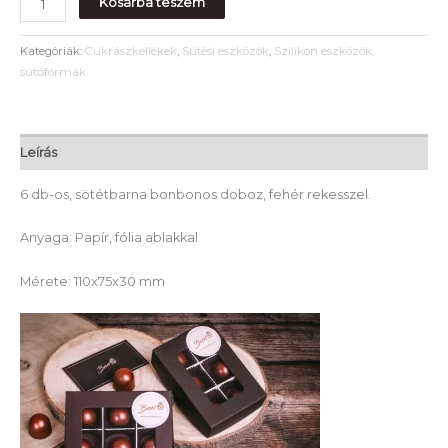
Kosárba teszem
Kategóriák:
Cukrászkellékek
,
Sütési eszközök
,
Szilikon eszközök,
sütőformák
Leírás
6 db-os, sötétbarna bonbonos doboz, fehér rekesszel.
Anyaga: Papír, fólia ablakkal
Mérete: 110x75x30 mm