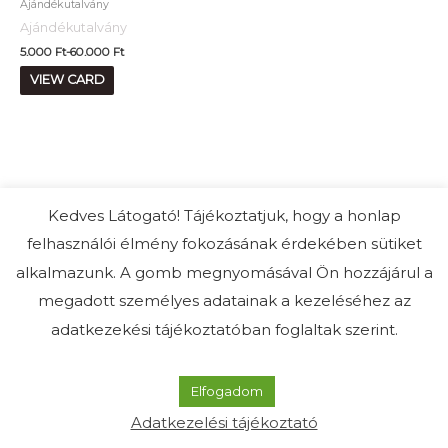
Ajándékutalvány
Ajándékutalvány
5.000
Ft
-
60.000
Ft
VIEW CARD
Kedves Látogató! Tájékoztatjuk, hogy a honlap
Beussüti torta- és élményműhely 2019-2026
felhasználói élmény fokozásának érdekében sütiket
alkalmazunk. A gomb megnyomásával Ön hozzájárul a
megadott személyes adatainak a kezeléséhez az
adatkezekési tájékoztatóban foglaltak szerint.
Elfogadom
Adatkezelési tájékoztató