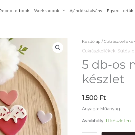
Recept e-book
Workshopok
Ajándékutalvány
Egyedi torták
5
Kezdőlap
/
Cukrászkelléke
db-
Cukrászkellékek
,
Sütési 
os
5 db-os m
mini
szív
készlet
kiszúró
készlet
mennyiség
1.500
Ft
Anyaga: Műanyag
Availability:
11 készleten