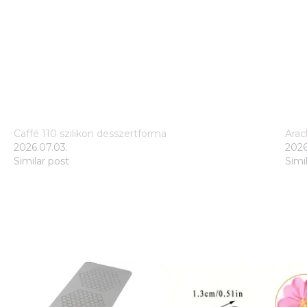
Caffé 110 szilikon desszertforma
Arac
2026.07.03.
2026
Similar post
Simi