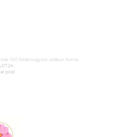
hide 100 földimogyoró szilikon forma
.07.24.
lar post