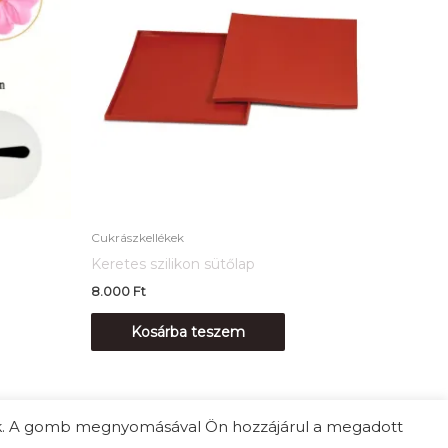
Cukrászkellékek
Keretes szilikon sütőlap
8.000
Ft
Kosárba teszem
unk. A gomb megnyomásával Ön hozzájárul a megadott