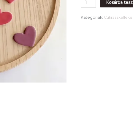
Kosárba tes
Kategóriák:
Cukrászkelléke