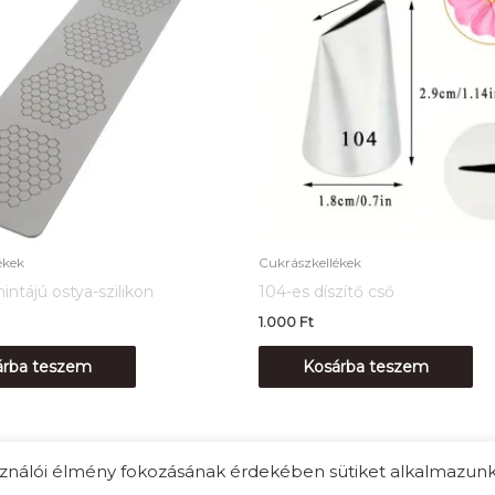
ékek
Cukrászkellékek
ntájú ostya-szilikon
104-es díszítő cső
1.000
Ft
árba teszem
Kosárba teszem
használói élmény fokozásának érdekében sütiket alkalmaz