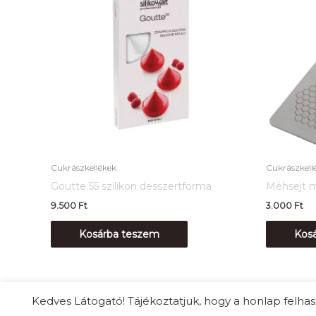
Cukrászkellékek
Cukrászkell
Goutte 55 szilikon desszertforma
Méhsejt mi
9.500
Ft
3.000
Ft
Kosárba teszem
Kos
Kedves Látogató! Tájékoztatjuk, hogy a honlap fel