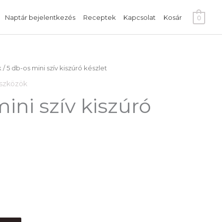
Naptár bejelentkezés
Receptek
Kapcsolat
Kosár
0
k
/ 5 db-os mini szív kiszúró készlet
eszközök
ini szív kiszúró