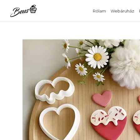
Skip
Rólam
Webáruház
to
content